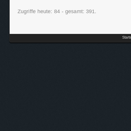
Zugriffe heute: 84 - gesamt: 391.
Start